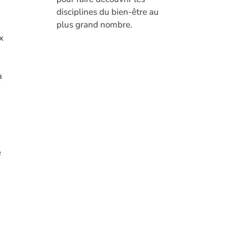
disciplines du bien-être au
plus grand nombre.
x
à
e