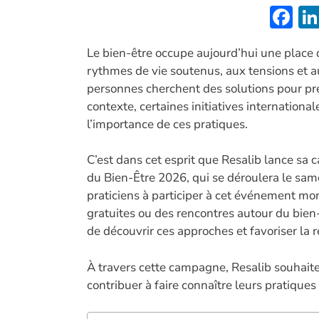
F
ac
Le bien-être occupe aujourd’hui une place 
e
rythmes de vie soutenus, aux tensions et 
b
personnes cherchent des solutions pour pre
o
contexte, certaines initiatives international
o
l’importance de ces pratiques.
k
C’est dans cet esprit que Resalib lance s
du Bien-Être 2026, qui se déroulera le same
praticiens à participer à cet événement mo
gratuites ou des rencontres autour du bien-
de découvrir ces approches et favoriser la r
À travers cette campagne, Resalib souhaite
contribuer à faire connaître leurs pratiques