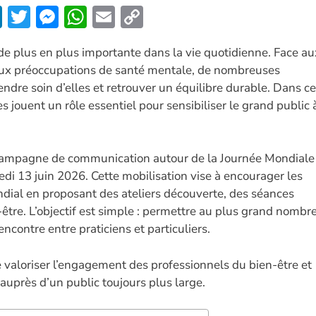
Li
T
M
W
E
C
n
w
es
h
m
o
de plus en plus importante dans la vie quotidienne. Face au
k
itt
se
at
ai
p
aux préoccupations de santé mentale, de nombreuses
e
er
n
s
l
y
ndre soin d’elles et retrouver un équilibre durable. Dans ce
dI
g
A
Li
es jouent un rôle essentiel pour sensibiliser le grand public 
n
er
p
n
p
k
a campagne de communication autour de la Journée Mondiale
di 13 juin 2026. Cette mobilisation vise à encourager les
ndial en proposant des ateliers découverte, des séances
être. L’objectif est simple : permettre au plus grand nombr
encontre entre praticiens et particuliers.
 valoriser l’engagement des professionnels du bien-être et
 auprès d’un public toujours plus large.