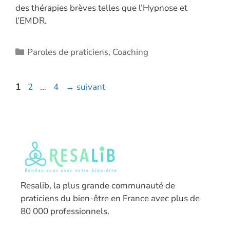
des thérapies brèves telles que l’Hypnose et
l’EMDR.
Catégories
Paroles de praticiens
,
Coaching
Page
Page
Page
1
2
…
4
→
suivant
Resalib, la plus grande communauté de
praticiens du bien-être en France avec plus de
80 000 professionnels.