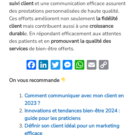
suivi client
et une communication efficace assurent
des prestations personnalisées de haute qualité.
Ces efforts améliorent non seulement
la fidélité
client
mais contribuent aussi à une
croissance
durabl
e. En répondant efficacement aux attentes
des patients et en
promouvant la qualité des
services
de bien-être offerts.
F
Li
T
M
W
E
C
ac
n
w
es
h
m
o
On vous recommande
e
k
itt
se
at
ai
p
b
e
er
n
s
l
y
Comment communiquer avec mon client en
o
dI
g
A
Li
2023 ?
o
n
er
p
n
Innovations et tendances bien-être 2024 :
guide pour les praticiens
k
p
k
Définir son client idéal pour un marketing
efficace