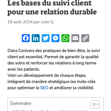
Les bases du suivi client
pour une relation durable
19 août 2024
par
Julie G.
F
Li
T
M
W
E
C
ac
n
w
es
h
m
o
Dans l’univers des pratiques de bien-être, le suivi
e
k
itt
se
at
ai
p
client est essentiel. Permet de garantir la qualité
b
e
er
n
s
l
y
des soins et renforcer les relations à long terme
o
dI
g
A
Li
avec les patients.
o
n
er
p
n
Voici un développement de chaque étape,
intégrant de manière stratégique les mots-clés
k
p
k
pour optimiser le
SEO
et améliorer la visibilité.
Sommaire