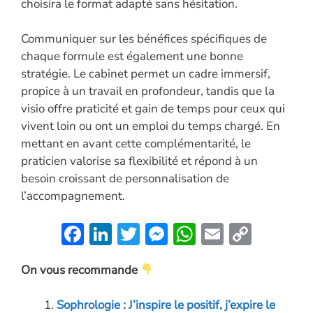
choisira le format adapté sans hésitation.
Communiquer sur les bénéfices spécifiques de
chaque formule est également une bonne
stratégie. Le cabinet permet un cadre immersif,
propice à un travail en profondeur, tandis que la
visio offre praticité et gain de temps pour ceux qui
vivent loin ou ont un emploi du temps chargé. En
mettant en avant cette complémentarité, le
praticien valorise sa flexibilité et répond à un
besoin croissant de personnalisation de
l’accompagnement.
F
Li
T
M
W
E
C
ac
n
w
es
h
m
o
On vous recommande
e
k
itt
se
at
ai
p
b
e
er
n
s
l
y
Sophrologie : J’inspire le positif, j’expire le