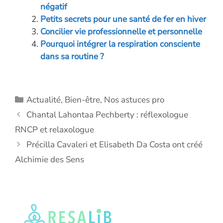
o
dI
g
A
Li
négatif
o
n
er
p
n
Petits secrets pour une santé de fer en hiver
Concilier vie professionnelle et personnelle
k
p
k
Pourquoi intégrer la respiration consciente
dans sa routine ?
Catégories
Actualité
,
Bien-être
,
Nos astuces pro
Chantal Lahontaa Pechberty : réflexologue
RNCP et relaxologue
Précilla Cavaleri et Elisabeth Da Costa ont créé
Alchimie des Sens