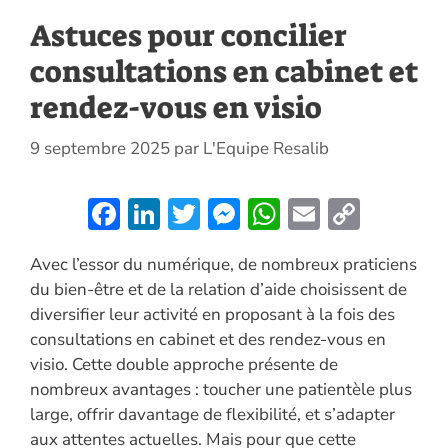
Astuces pour concilier
consultations en cabinet et
rendez-vous en visio
9 septembre 2025
par
L'Equipe Resalib
F
Li
T
M
W
E
C
ac
n
w
es
h
m
o
Avec l’essor du numérique, de nombreux praticiens
e
k
itt
se
at
ai
p
du bien-être et de la relation d’aide choisissent de
b
e
er
n
s
l
y
diversifier leur activité en proposant à la fois des
o
dI
g
A
Li
consultations en cabinet et des rendez-vous en
o
n
er
p
n
visio. Cette double approche présente de
nombreux avantages : toucher une patientèle plus
k
p
k
large, offrir davantage de flexibilité, et s’adapter
aux attentes actuelles. Mais pour que cette