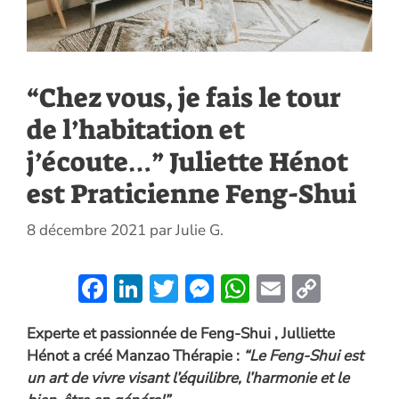
“Chez vous, je fais le tour
de l’habitation et
j’écoute…” Juliette Hénot
est Praticienne Feng-Shui
8 décembre 2021
par
Julie G.
F
Li
T
M
W
E
C
ac
n
w
es
h
m
o
Experte et passionnée de Feng-Shui , Julliette
e
k
itt
se
at
ai
p
Hénot a créé Manzao Thérapie :
“Le Feng-Shui est
b
e
er
n
s
l
y
un art de vivre visant l’équilibre, l’harmonie et le