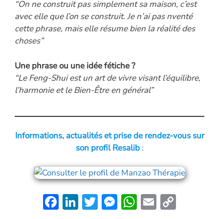
“On ne construit pas simplement sa maison, c’est
avec elle que l’on se construit. Je n’ai pas nventé
cette phrase, mais elle résume bien la réalité des
choses”
Une phrase ou une idée fétiche ?
“Le Feng-Shui est un art de vivre visant l’équilibre,
l’harmonie et le Bien-Être en général”
Informations, actualités et prise de rendez-vous sur
son profil Resalib
:
F
Li
T
M
W
E
C
ac
n
w
es
h
m
o