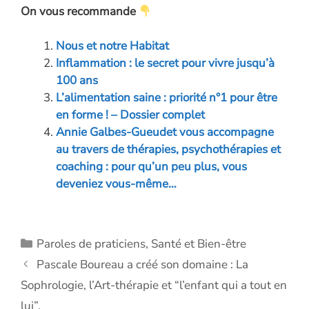
On vous recommande
e
k
itt
se
at
ai
p
b
e
er
n
s
l
y
Nous et notre Habitat
o
dI
g
A
Li
Inflammation : le secret pour vivre jusqu’à
o
n
er
p
n
100 ans
L’alimentation saine : priorité n°1 pour être
k
p
k
en forme ! – Dossier complet
Annie Galbes-Gueudet vous accompagne
au travers de thérapies, psychothérapies et
coaching : pour qu’un peu plus, vous
deveniez vous-même…
Catégories
Paroles de praticiens
,
Santé et Bien-être
Pascale Boureau a créé son domaine : La
Sophrologie, l’Art-thérapie et “l’enfant qui a tout en
lui”.