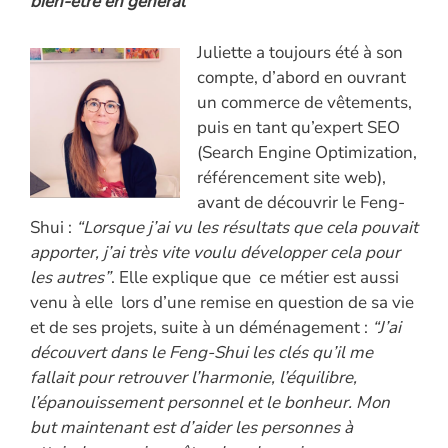
o
dI
g
A
Li
bien-être en général”
o
n
er
p
n
Juliette a toujours été à son
k
p
k
compte, d’abord en ouvrant
un commerce de vêtements,
puis en tant qu’expert SEO
(Search Engine Optimization,
référencement site web),
avant de découvrir le Feng-
Shui :
“Lorsque j’ai vu les résultats que cela pouvait
apporter, j’ai très vite voulu développer cela pour
les autres”
. Elle explique que ce métier est aussi
venu à elle lors d’une remise en question de sa vie
et de ses projets, suite à un déménagement :
“J’ai
découvert dans le Feng-Shui les clés qu’il me
fallait pour retrouver l’harmonie, l’équilibre,
l’épanouissement personnel et le bonheur. Mon
but maintenant est d’aider les personnes à