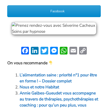
Facebook
F
Li
T
M
W
E
C
ac
n
w
es
h
m
o
On vous recommande
e
k
itt
se
at
ai
p
b
e
er
n
s
l
y
L’alimentation saine : priorité n°1 pour être
o
dI
g
A
Li
en forme ! – Dossier complet
o
n
er
p
n
Nous et notre Habitat
Annie Galbes-Gueudet vous accompagne
k
p
k
au travers de thérapies, psychothérapies et
coaching : pour qu’un peu plus, vous