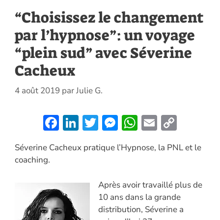
“Choisissez le changement
par l’hypnose”: un voyage
“plein sud” avec Séverine
Cacheux
4 août 2019
par
Julie G.
F
Li
T
M
W
E
C
ac
n
w
es
h
m
o
Séverine Cacheux pratique l’Hypnose, la PNL et le
e
k
itt
se
at
ai
p
coaching.
b
e
er
n
s
l
y
o
dI
g
A
Li
Après avoir travaillé plus de
o
n
er
p
n
10 ans dans la grande
distribution, Séverine a
k
p
k