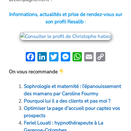
Informations, actualités et prise de rendez-vous sur
son profil Resalib
:
F
Li
T
M
W
E
C
ac
n
w
es
h
m
o
On vous recommande
e
k
itt
se
at
ai
p
b
e
er
n
s
l
y
Sophrologie et maternité : l’épanouissement
o
dI
g
A
Li
des mamans par Caroline Fourmy
o
n
er
p
n
Pourquoi lui il a des clients et pas moi ?
Optimiser la page d’accueil pour captez vos
k
p
k
prospects
Feriel Louati : hypnothérapeute à La
Garenne-Colombes