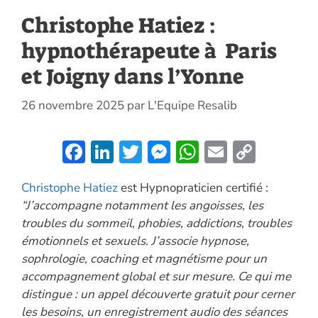
Christophe Hatiez :
hypnothérapeute à Paris
et Joigny dans l’Yonne
26 novembre 2025
par
L'Equipe Resalib
F
Li
T
M
W
E
C
ac
n
w
es
h
m
o
Christophe Hatiez
est Hypnopraticien certifié :
e
k
itt
se
at
ai
p
“J’accompagne notamment les angoisses, les
b
e
er
n
s
l
y
troubles du sommeil, phobies, addictions, troubles
o
dI
g
A
Li
émotionnels et sexuels. J’associe hypnose,
o
n
er
p
n
sophrologie, coaching et magnétisme pour un
accompagnement global et sur mesure. Ce qui me
k
p
k
distingue : un appel découverte gratuit pour cerner
les besoins, un enregistrement audio des séances