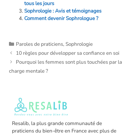
o
n
er
p
n
tous les jours
Sophrologie : Avis et témoignages
k
p
k
Comment devenir Sophrologue ?
Catégories
Paroles de praticiens
,
Sophrologie
10 règles pour développer sa confiance en soi
Pourquoi les femmes sont plus touchées par la
charge mentale ?
Resalib, la plus grande communauté de
praticiens du bien-être en France avec plus de