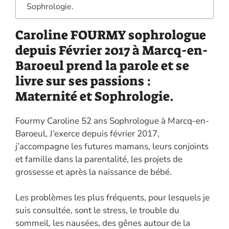
o
n
er
p
n
Sophrologie.
k
p
k
Caroline FOURMY sophrologue
depuis Février 2017 à Marcq-en-
Baroeul prend la parole et se
livre sur ses passions :
Maternité et Sophrologie.
Fourmy Caroline 52 ans Sophrologue à Marcq-en-
Baroeul, J’exerce depuis février 2017,
j’accompagne les futures mamans, leurs conjoints
et famille dans la parentalité, les projets de
grossesse et après la naissance de bébé.
Les problèmes les plus fréquents, pour lesquels je
suis consultée, sont le stress, le trouble du
sommeil, les nausées, des gênes autour de la