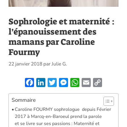
Sophrologie et maternité :
l’épanouissement des
mamans par Caroline
Fourmy
22 janvier 2018
par
Julie G.
F
Li
T
M
W
E
C
ac
n
w
es
h
m
o
e
k
itt
se
at
ai
p
Sommaire
b
e
er
n
s
l
y
Caroline FOURMY sophrologue depuis Février
o
dI
g
A
Li
2017 à Marcq-en-Baroeul prend la parole
et se livre sur ses passions : Maternité et