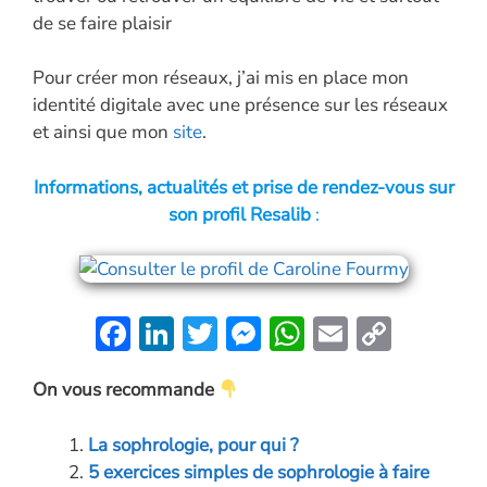
de se faire plaisir
Pour créer mon réseaux, j’ai mis en place mon
identité digitale avec une présence sur les réseaux
et ainsi que mon
site
.
Informations, actualités et prise de rendez-vous sur
son profil Resalib
:
F
Li
T
M
W
E
C
ac
n
w
es
h
m
o
On vous recommande
e
k
itt
se
at
ai
p
b
e
er
n
s
l
y
La sophrologie, pour qui ?
o
dI
g
A
Li
5 exercices simples de sophrologie à faire