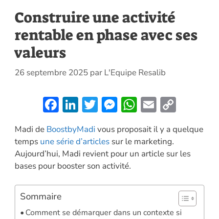
Construire une activité
rentable en phase avec ses
valeurs
26 septembre 2025
par
L'Equipe Resalib
F
Li
T
M
W
E
C
ac
n
w
es
h
m
o
Madi de
BoostbyMadi
vous proposait il y a quelque
e
k
itt
se
at
ai
p
temps
une série d’articles
sur le marketing.
b
e
er
n
s
l
y
Aujourd’hui, Madi revient pour un article sur les
o
dI
g
A
Li
bases pour booster son activité.
o
n
er
p
n
k
p
k
Sommaire
Comment se démarquer dans un contexte si