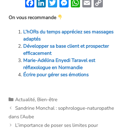
F
Li
T
M
W
E
C
ac
n
w
es
h
m
o
On vous recommande
e
k
itt
se
at
ai
p
b
e
er
n
s
l
y
L’hORs du temps appréciez ses massages
o
dI
g
A
Li
adaptés
o
n
er
p
n
Développer sa base client et prospecter
efficacement
k
p
k
Marie-Adélina Enyedi Taravel est
réflexologue en Normandie
Écrire pour gérer ses émotions
Catégories
Actualité
,
Bien-être
Sandrine Monchal : sophrologue-naturopathe
dans l’Aube
L’importance de poser ses limites pour