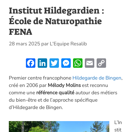
Institut Hildegardien :
École de Naturopathie
FENA
28 mars 2025
par
L'Equipe Resalib
F
Li
T
M
W
E
C
ac
n
w
es
h
m
o
Premier centre francophone
Hildegarde de Bingen
,
e
k
itt
se
at
ai
p
créé en 2006 par
Mélody Molins
est reconnu
b
e
er
n
s
l
y
comme une
référence qualité
autour des métiers
o
dI
g
A
Li
du bien-être et de l’approche spécifique
o
n
er
p
n
d’Hildegarde de Bingen.
k
p
k
L’In
stit