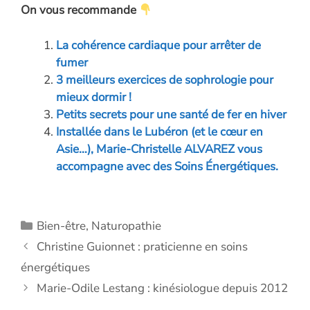
On vous recommande
e
k
itt
se
at
ai
p
b
e
er
n
s
l
y
La cohérence cardiaque pour arrêter de
o
dI
g
A
Li
fumer
o
n
er
p
n
3 meilleurs exercices de sophrologie pour
mieux dormir !
k
p
k
Petits secrets pour une santé de fer en hiver
Installée dans le Lubéron (et le cœur en
Asie…), Marie-Christelle ALVAREZ vous
accompagne avec des Soins Énergétiques.
Catégories
Bien-être
,
Naturopathie
Christine Guionnet : praticienne en soins
énergétiques
Marie-Odile Lestang : kinésiologue depuis 2012