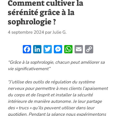
Comment cultiver la
sérénité grâce à la
sophrologie ?
4 septembre 2024
par
Julie G.
F
Li
T
M
W
E
C
ac
n
w
es
h
m
o
“Grâce à la sophrologie, chacun peut améliorer sa
e
k
itt
se
at
ai
p
vie significativement”
b
e
er
n
s
l
y
o
dI
g
A
Li
“J’utilise des outils de régulation du système
o
n
er
p
n
nerveux pour permettre à mes clients l’apaisement
du corps et de l’esprit et installer la sécurité
k
p
k
intérieure de manière autonome. Je leur partage
des « trucs » qu’ils peuvent utiliser dans leur
quotidien. Pendant la séance nous expérimentons