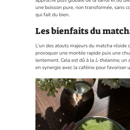
approche plus globale de la santé et du bie
une boisson pure, non transformée, sans con
qui fait du bien.
Les bienfaits du matcha
L’un des atouts majeurs du matcha réside da
provoquer une montée rapide puis une chute
lentement. Cela est dû à la
L-théanine
, un 
en synergie avec la caféine pour favoriser 