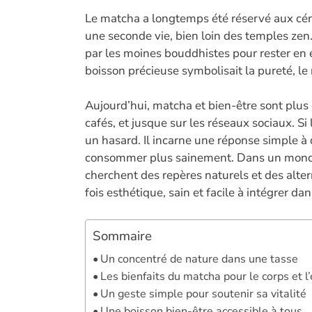
ac
Le matcha a longtemps été réservé aux céré
e
une seconde vie, bien loin des temples zen. 
b
par les moines bouddhistes pour rester en é
o
boisson précieuse symbolisait la pureté, le 
o
Aujourd’hui, matcha et bien-être sont plus qu
k
cafés, et jusque sur les réseaux sociaux. S
un hasard. Il incarne une réponse simple à d
consommer plus sainement. Dans un monde 
cherchent des repères naturels et des alter
fois esthétique, sain et facile à intégrer da
Sommaire
Un concentré de nature dans une tasse
Les bienfaits du matcha pour le corps et l’
Un geste simple pour soutenir sa vitalité
Une boisson bien-être accessible à tous