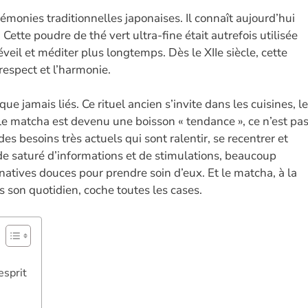
n
w
es
h
m
o
monies traditionnelles japonaises. Il connaît aujourd’hui
k
itt
se
at
ai
p
Cette poudre de thé vert ultra-fine était autrefois utilisée
e
er
n
s
l
y
veil et méditer plus longtemps. Dès le XIIe siècle, cette
dI
g
A
Li
respect et l’harmonie.
n
er
p
n
e jamais liés. Ce rituel ancien s’invite dans les cuisines, l
p
k
i le matcha est devenu une boisson « tendance », ce n’est pa
es besoins très actuels qui sont ralentir, se recentrer et
saturé d’informations et de stimulations, beaucoup
natives douces pour prendre soin d’eux. Et le matcha, à la
ns son quotidien, coche toutes les cases.
esprit