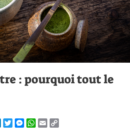
re : pourquoi tout le
Li
T
M
W
E
C