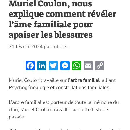
Muriel Coulon, nous
explique comment révéler
l’âme familiale pour
apaiser les blessures
21 février 2024
par
Julie G.
F
Li
T
M
W
E
C
ac
n
w
es
h
m
o
Muriel Coulon travaille sur l’
arbre familial
, alliant
e
k
itt
se
at
ai
p
Psychogénéalogie et constellations familiales.
b
e
er
n
s
l
y
o
dI
g
A
Li
L’arbre familial est porteur de toute la mémoire du
o
n
er
p
n
clan, Muriel Coulon travaille sur cette histoire
passée.
k
p
k