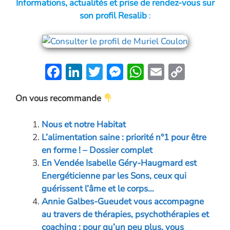
Informations, actualités et prise de rendez-vous sur
son profil Resalib
:
F
Li
T
M
W
E
C
ac
n
w
es
h
m
o
On vous recommande
e
k
itt
se
at
ai
p
b
e
er
n
s
l
y
Nous et notre Habitat
o
dI
g
A
Li
L’alimentation saine : priorité n°1 pour être
o
n
er
p
n
en forme ! – Dossier complet
En Vendée Isabelle Géry-Haugmard est
k
p
k
Energéticienne par les Sons, ceux qui
guérissent l’âme et le corps…
Annie Galbes-Gueudet vous accompagne
au travers de thérapies, psychothérapies et
coaching : pour qu’un peu plus, vous