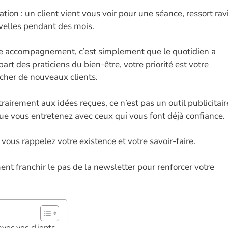
n
w
es
h
m
o
ion : un client vient vous voir pour une séance, ressort rav
k
itt
se
at
ai
p
uvelles pendant des mois.
e
er
n
s
l
y
dI
g
A
Li
otre accompagnement, c’est simplement que le quotidien a
n
er
p
n
art des praticiens du bien-être, votre priorité est votre
rcher de nouveaux clients.
p
k
trairement aux idées reçues, ce n’est pas un outil publicitair
que vous entretenez avec ceux qui vous font déjà confiance.
ous rappelez votre existence et votre savoir-faire.
nt franchir le pas de la newsletter pour renforcer votre