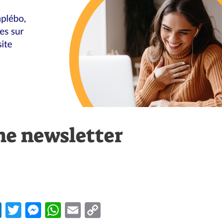
ne newsletter
Li
T
M
W
E
C