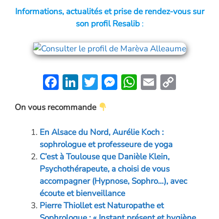
Informations, actualités et prise de rendez-vous sur
son profil Resalib
:
F
Li
T
M
W
E
C
ac
n
w
es
h
m
o
On vous recommande
e
k
itt
se
at
ai
p
b
e
er
n
s
l
y
En Alsace du Nord, Aurélie Koch :
o
dI
g
A
Li
sophrologue et professeure de yoga
o
n
er
p
n
C’est à Toulouse que Danièle Klein,
Psychothérapeute, a choisi de vous
k
p
k
accompagner (Hypnose, Sophro…), avec
écoute et bienveillance
Pierre Thiollet est Naturopathe et
Sophrologue : « Instant présent et hygiène