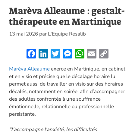
Marèva Alleaume : gestalt-
thérapeute en Martinique
13 mai 2026
par
L'Equipe Resalib
F
Li
T
M
W
E
C
ac
n
w
es
h
m
o
Marèva Alleaume
exerce en Martinique, en cabinet
e
k
itt
se
at
ai
p
et en visio et précise que le décalage horaire lui
b
e
er
n
s
l
y
permet aussi de travailler en visio sur des horaires
o
dI
g
A
Li
décalés, notamment en soirée, afin d’accompagner
o
n
er
p
n
des adultes confrontés à une souffrance
émotionnelle, relationnelle ou professionnelle
k
p
k
persistante.
“J’accompagne l’anxiété, les difficultés