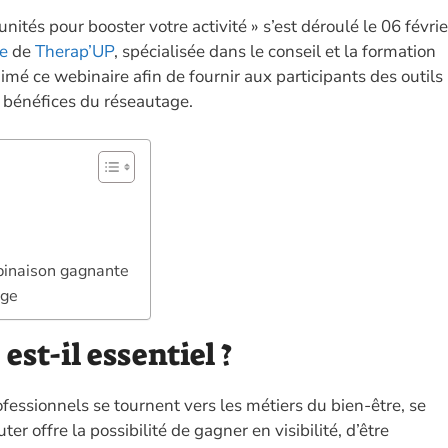
n
w
es
h
m
o
ités pour booster votre activité » s’est déroulé le 06 févrie
k
itt
se
at
ai
p
he
de
Therap’UP
, spécialisée dans le conseil et la formation
e
er
n
s
l
y
imé ce webinaire afin de fournir aux participants des outils
dI
g
A
Li
 bénéfices du réseautage.
n
er
p
n
p
k
mbinaison gagnante
age
est-il essentiel ?
fessionnels se tournent vers les métiers du bien-être, se
r offre la possibilité de gagner en visibilité, d’être