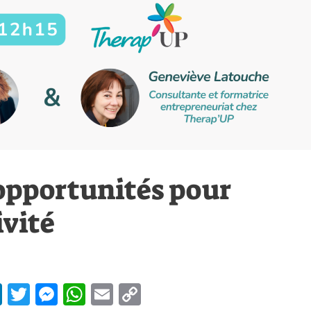
 opportunités pour
ivité
Li
T
M
W
E
C