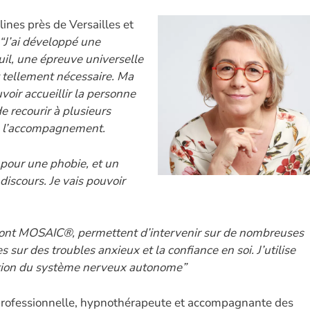
n
w
es
h
m
o
k
itt
se
at
ai
p
lines près de Versailles et
“J’ai développé une
e
er
n
s
l
y
il, une épreuve universelle
dI
g
A
Li
 tellement nécessaire. Ma
n
er
p
n
oir accueillir la personne
p
k
e recourir à plusieurs
e l’accompagnement.
pour une phobie, et un
discours. Je vais pouvoir
 dont MOSAIC®, permettent d’intervenir sur de nombreuses
ur des troubles anxieux et la confiance en soi. J’utilise
ation du système nerveux autonome”
h professionnelle, hypnothérapeute et accompagnante des