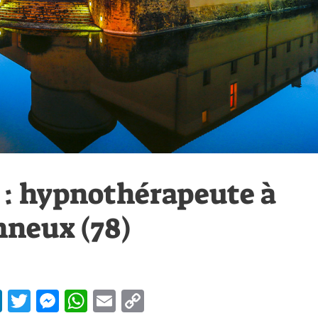
 : hypnothérapeute à
nneux (78)
Li
T
M
W
E
C