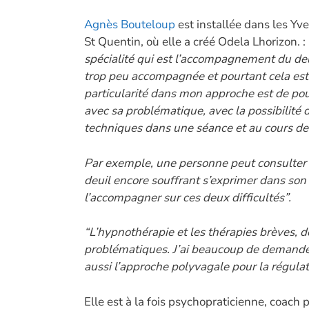
ac
e
Agnès Bouteloup
est installée dans les Yve
St Quentin, où elle a créé Odela Lhorizon. :
b
spécialité qui est l’accompagnement du deu
o
trop peu accompagnée et pourtant cela est
o
particularité dans mon approche est de pouv
k
avec sa problématique, avec la possibilité d
techniques dans une séance et au cours d
Par exemple, une personne peut consulter 
deuil encore souffrant s’exprimer dans son 
l’accompagner sur ces deux difficultés”.
“L’hypnothérapie et les thérapies brèves,
problématiques. J’ai beaucoup de demandes s
aussi l’approche polyvagale pour la régul
Elle est à la fois psychopraticienne, coac