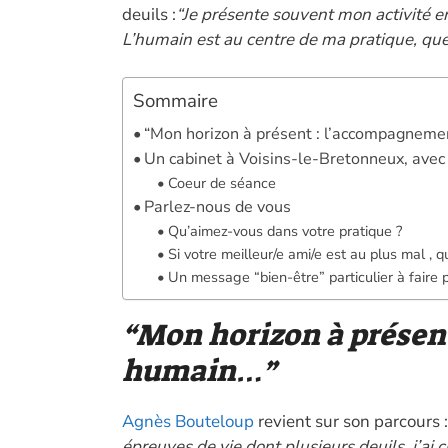
deuils :
“Je présente souvent mon activité 
L’humain est au centre de ma pratique, quel
Sommaire
“Mon horizon à présent : l’accompagnem
Un cabinet à Voisins-le-Bretonneux, avec 
Coeur de séance
Parlez-nous de vous
Qu’aimez-vous dans votre pratique ?
Si votre meilleur/e ami/e est au plus mal , q
Un message “bien-être” particulier à faire 
“Mon horizon à présen
humain…”
Agnès Bouteloup
revient sur son parcours 
épreuves de vie dont plusieurs deuils, j’ai c