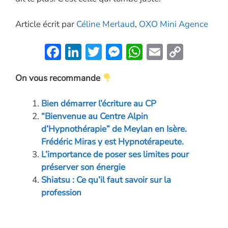
Article écrit par
Céline Merlaud
,
OXO Mini Agence
F
Li
T
M
W
E
C
ac
n
w
es
h
m
o
On vous recommande
e
k
itt
se
at
ai
p
b
e
er
n
s
l
y
Bien démarrer l’écriture au CP
o
dI
g
A
Li
“Bienvenue au Centre Alpin
o
n
er
p
n
d’Hypnothérapie” de Meylan en Isère.
Frédéric Miras y est Hypnotérapeute.
k
p
k
L’importance de poser ses limites pour
préserver son énergie
Shiatsu : Ce qu’il faut savoir sur la
profession