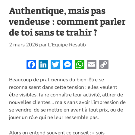
Authentique, mais pas
vendeuse : comment parler
de toi sans te trahir ?
2 mars 2026
par
L'Equipe Resalib
F
Li
T
M
W
E
C
ac
n
w
es
h
m
o
Beaucoup de praticiennes du bien-être se
e
k
itt
se
at
ai
p
reconnaissent dans cette tension : elles veulent
b
e
er
n
s
l
y
être visibles, faire connaître leur activité, attirer de
o
dI
g
A
Li
nouvelles clientes… mais sans avoir l’impression de
o
n
er
p
n
se vendre, de se mettre en avant à tout prix, ou de
jouer un rôle qui ne leur ressemble pas.
k
p
k
Alors on entend souvent ce conseil : « sois