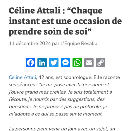
Céline Attali : “Chaque
instant est une occasion de
prendre soin de soi”
11 décembre 2024
par
L'Equipe Resalib
F
Li
T
M
W
E
C
ac
n
w
es
h
m
o
Celine Attali
, 42 ans, est sophrologue. Elle raconte
e
k
itt
se
at
ai
p
ses séances :
“Je me pose avec la personne et
b
e
er
n
s
l
y
j’ouvre grand mes oreilles. Je suis totalement à
o
dI
g
A
Li
l’écoute, je nourris par des suggestions, des
o
n
er
p
n
questions. Je ne propose pas de protocole, je
m’adapte à ce qui se passe sur le moment.
k
p
k
La personne peut venir un jour avec un sujet, un