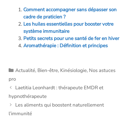
b
e
er
n
s
l
y
Comment accompagner sans dépasser son
o
dI
g
A
Li
cadre de praticien ?
o
n
er
p
n
Les huiles essentielles pour booster votre
système immunitaire
k
p
k
Petits secrets pour une santé de fer en hiver
Aromathérapie : Définition et principes
Catégories
Actualité
,
Bien-être
,
Kinésiologie
,
Nos astuces
pro
Laetitia Leonhardt : thérapeute EMDR et
hypnothérapeute
Les aliments qui boostent naturellement
l’immunité