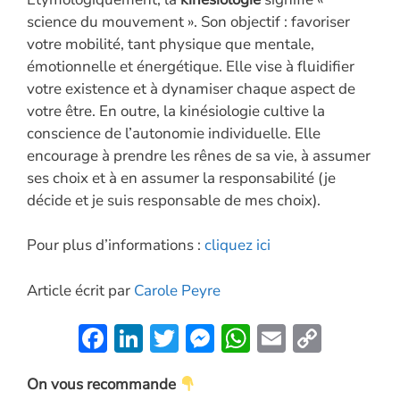
science du mouvement ». Son objectif : favoriser
votre mobilité, tant physique que mentale,
émotionnelle et énergétique. Elle vise à fluidifier
votre existence et à dynamiser chaque aspect de
votre être. En outre, la kinésiologie cultive la
conscience de l’autonomie individuelle. Elle
encourage à prendre les rênes de sa vie, à assumer
ses choix et à en assumer la responsabilité (je
décide et je suis responsable de mes choix).
Pour plus d’informations :
cliquez ici
Article écrit par
Carole Peyre
F
Li
T
M
W
E
C
ac
n
w
es
h
m
o
On vous recommande
e
k
itt
se
at
ai
p