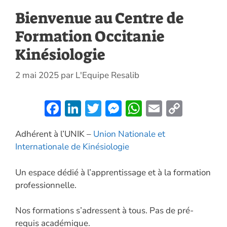
Bienvenue au Centre de
Formation Occitanie
Kinésiologie
2 mai 2025
par
L'Equipe Resalib
F
Li
T
M
W
E
C
ac
n
w
es
h
m
o
Adhérent à l’UNIK –
Union Nationale et
e
k
itt
se
at
ai
p
Internationale de Kinésiologie
b
e
er
n
s
l
y
o
dI
g
A
Li
Un espace dédié à l’apprentissage et à la formation
o
n
er
p
n
professionnelle.
k
p
k
Nos formations s’adressent à tous. Pas de pré-
requis académique.