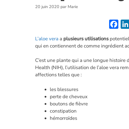
20 juin 2020
par
Marie
F
ac
L’aloe vera
a
plusieurs utilisations
potentiel
e
qui en contiennent de comme ingrédient act
b
o
C’est une plante qui a une longue histoire d
o
Health (NIH), l’utilisation de l’aloe vera r
affections telles que :
k
les blessures
perte de cheveux
boutons de fièvre
constipation
hémorroïdes