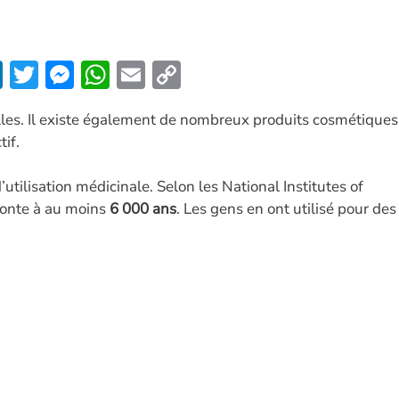
Li
T
M
W
E
C
n
w
es
h
m
o
les. Il existe également de nombreux produits cosmétiques
k
itt
se
at
ai
p
if.
e
er
n
s
l
y
dI
g
A
Li
’utilisation médicinale. Selon les National Institutes of
n
er
p
n
emonte à au moins
6 000 ans
. Les gens en ont utilisé pour des
p
k