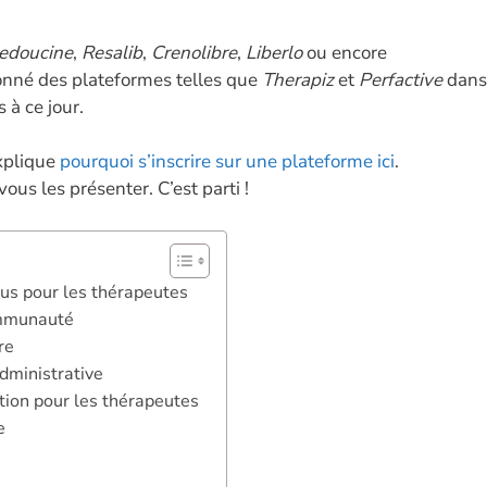
dI
g
A
Li
n
er
p
n
edoucine
,
Resalib
,
Crenolibre
,
Liberlo
ou encore
ionné des plateformes telles que
Therapiz
et
Perfactive
dans
p
k
 à ce jour.
explique
pourquoi s’inscrire sur une plateforme ici
.
vous les présenter. C’est parti !
vous pour les thérapeutes
communauté
re
administrative
tion pour les thérapeutes
e
6