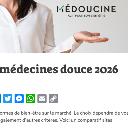
 médecines douce 2026
Li
T
M
W
E
C
n
w
es
h
m
o
formes de bien-être sur le marché. Le choix dépendra de vo
k
itt
se
at
ai
p
également d’autres critères. Voici un comparatif sites
e
er
n
s
l
y