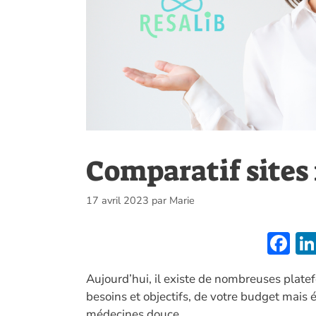
Comparatif sites
17 avril 2023
par
Marie
F
ac
Aujourd’hui, il existe de nombreuses plate
e
besoins et objectifs, de votre budget mais 
b
médecines douce