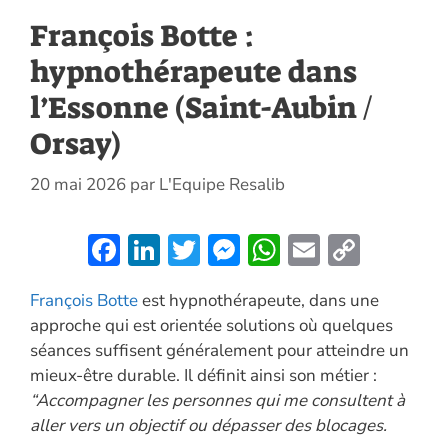
François Botte :
hypnothérapeute dans
l’Essonne (Saint-Aubin /
Orsay)
20 mai 2026
par
L'Equipe Resalib
F
Li
T
M
W
E
C
ac
n
w
es
h
m
o
François Botte
est hypnothérapeute, dans une
e
k
itt
se
at
ai
p
approche qui est orientée solutions où quelques
b
e
er
n
s
l
y
séances suffisent généralement pour atteindre un
o
dI
g
A
Li
mieux-être durable. Il définit ainsi son métier :
o
n
er
p
n
“Accompagner les personnes qui me consultent à
aller vers un objectif ou dépasser des blocages.
k
p
k