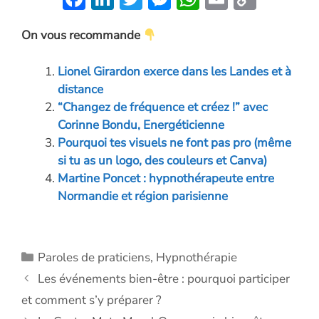
ac
n
w
es
h
m
o
On vous recommande
e
k
itt
se
at
ai
p
b
e
er
n
s
l
y
Lionel Girardon exerce dans les Landes et à
o
dI
g
A
Li
distance
o
n
er
p
n
“Changez de fréquence et créez !” avec
Corinne Bondu, Energéticienne
k
p
k
Pourquoi tes visuels ne font pas pro (même
si tu as un logo, des couleurs et Canva)
Martine Poncet : hypnothérapeute entre
Normandie et région parisienne
Catégories
Paroles de praticiens
,
Hypnothérapie
Les événements bien-être : pourquoi participer
et comment s’y préparer ?