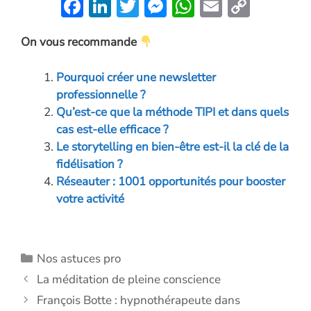
F
Li
T
M
W
E
C
ac
n
w
es
h
m
o
On vous recommande
e
k
itt
se
at
ai
p
b
e
er
n
s
l
y
Pourquoi créer une newsletter
o
dI
g
A
Li
professionnelle ?
o
n
er
p
n
Qu’est-ce que la méthode TIPI et dans quels
cas est-elle efficace ?
k
p
k
Le storytelling en bien-être est-il la clé de la
fidélisation ?
Réseauter : 1001 opportunités pour booster
votre activité
Catégories
Nos astuces pro
La méditation de pleine conscience
François Botte : hypnothérapeute dans