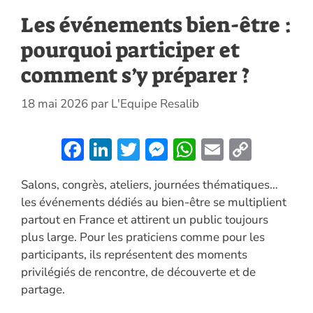
Les événements bien-être :
pourquoi participer et
comment s’y préparer ?
18 mai 2026
par
L'Equipe Resalib
F
Li
T
M
W
E
C
ac
n
w
es
h
m
o
Salons, congrès, ateliers, journées thématiques…
e
k
itt
se
at
ai
p
les événements dédiés au bien-être se multiplient
b
e
er
n
s
l
y
partout en France et attirent un public toujours
o
dI
g
A
Li
plus large. Pour les praticiens comme pour les
o
n
er
p
n
participants, ils représentent des moments
privilégiés de rencontre, de découverte et de
k
p
k
partage.