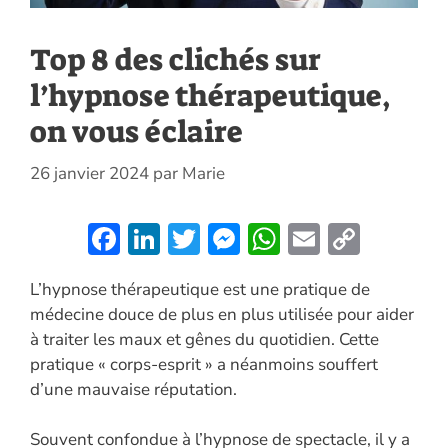
Top 8 des clichés sur
l’hypnose thérapeutique,
on vous éclaire
26 janvier 2024
par
Marie
F
Li
T
M
W
E
C
ac
n
w
es
h
m
o
L’hypnose thérapeutique est une pratique de
e
k
itt
se
at
ai
p
médecine douce de plus en plus utilisée pour aider
b
e
er
n
s
l
y
à traiter les maux et gênes du quotidien. Cette
o
dI
g
A
Li
pratique « corps-esprit » a néanmoins souffert
o
n
er
p
n
d’une mauvaise réputation.
k
p
k
Souvent confondue à l’hypnose de spectacle, il y a