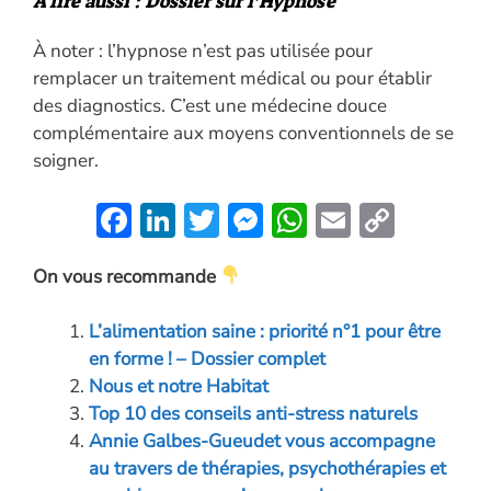
À lire aussi :
Dossier sur l’Hypnose
À noter : l’hypnose n’est pas utilisée pour
remplacer un traitement médical ou pour établir
des diagnostics. C’est une médecine douce
complémentaire aux moyens conventionnels de se
soigner.
F
Li
T
M
W
E
C
ac
n
w
es
h
m
o
On vous recommande
e
k
itt
se
at
ai
p
b
e
er
n
s
l
y
L’alimentation saine : priorité n°1 pour être
o
dI
g
A
Li
en forme ! – Dossier complet
o
n
er
p
n
Nous et notre Habitat
Top 10 des conseils anti-stress naturels
k
p
k
Annie Galbes-Gueudet vous accompagne
au travers de thérapies, psychothérapies et