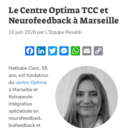
Le Centre Optima TCC et
Neurofeedback à Marseille
10 juin 2026
par
L'Equipe Resalib
F
Li
T
M
W
E
C
ac
n
w
es
h
m
o
e
k
itt
se
at
ai
p
Nathalie Clerc, 55
ans, est fondatrice
b
e
er
n
s
l
y
du
centre Optima
o
dI
g
A
Li
à Marseille et
o
n
er
p
n
thérapeute
k
p
k
intégrative
spécialisée en
neurofeedback,
biofeedback et