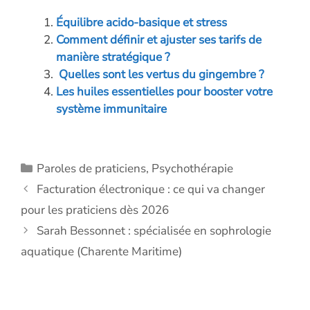
b
e
er
n
s
l
y
Équilibre acido-basique et stress
o
dI
g
A
Li
Comment définir et ajuster ses tarifs de
o
n
er
p
n
manière stratégique ?
Quelles sont les vertus du gingembre ?
k
p
k
Les huiles essentielles pour booster votre
système immunitaire
Catégories
Paroles de praticiens
,
Psychothérapie
Facturation électronique : ce qui va changer
pour les praticiens dès 2026
Sarah Bessonnet : spécialisée en sophrologie
aquatique (Charente Maritime)