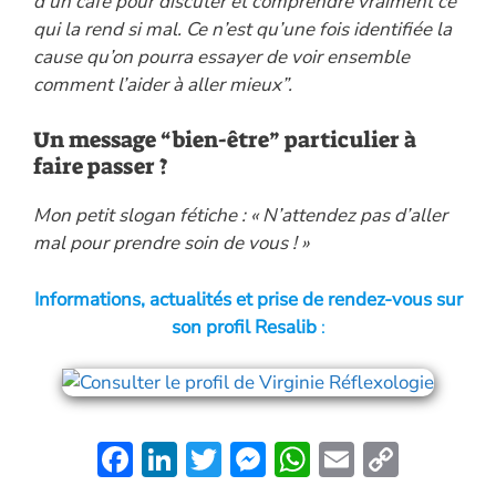
d’un café pour discuter et comprendre vraiment ce
qui la rend si mal. Ce n’est qu’une fois identifiée la
cause qu’on pourra essayer de voir ensemble
comment l’aider à aller mieux”.
Un message “bien-être” particulier à
faire passer ?
Mon petit slogan fétiche : « N’attendez pas d’aller
mal pour prendre soin de vous ! »
Informations, actualités et prise de rendez-vous sur
son profil Resalib
:
F
Li
T
M
W
E
C
ac
n
w
es
h
m
o