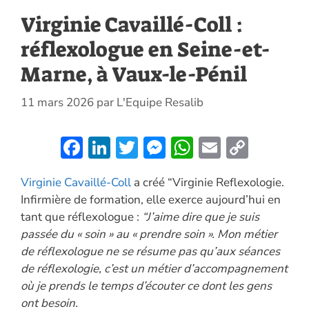
Virginie Cavaillé-Coll :
réflexologue en Seine-et-
Marne, à Vaux-le-Pénil
11 mars 2026
par
L'Equipe Resalib
F
Li
T
M
W
E
C
ac
n
w
es
h
m
o
Virginie Cavaillé-Coll
a créé “Virginie Reflexologie.
e
k
itt
se
at
ai
p
Infirmière de formation, elle exerce aujourd’hui en
b
e
er
n
s
l
y
tant que réflexologue :
“J’aime dire que je suis
o
dI
g
A
Li
passée du « soin » au « prendre soin ». Mon métier
o
n
er
p
n
de réflexologue ne se résume pas qu’aux séances
de réflexologie, c’est un métier d’accompagnement
k
p
k
où je prends le temps d’écouter ce dont les gens
ont besoin.