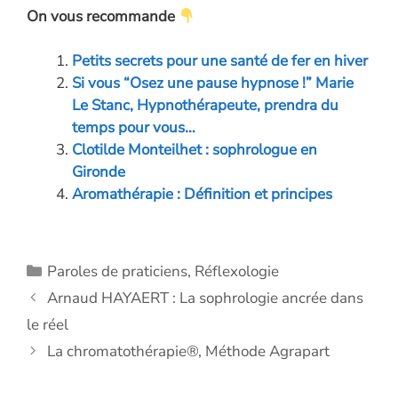
On vous recommande
e
k
itt
se
at
ai
p
b
e
er
n
s
l
y
Petits secrets pour une santé de fer en hiver
o
dI
g
A
Li
Si vous “Osez une pause hypnose !” Marie
o
n
er
p
n
Le Stanc, Hypnothérapeute, prendra du
temps pour vous…
k
p
k
Clotilde Monteilhet : sophrologue en
Gironde
Aromathérapie : Définition et principes
Catégories
Paroles de praticiens
,
Réflexologie
Arnaud HAYAERT : La sophrologie ancrée dans
le réel
La chromatothérapie®, Méthode Agrapart