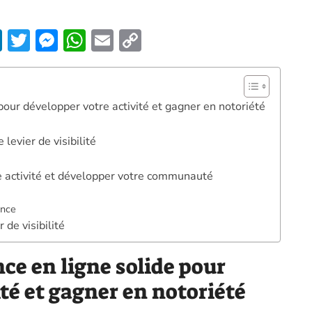
Li
T
M
W
E
C
n
w
es
h
m
o
k
itt
se
at
ai
p
e
er
n
s
l
y
pour développer votre activité et gagner en notoriété
dI
g
A
Li
levier de visibilité
n
er
p
n
p
k
e activité et développer votre communauté
s
ence
de visibilité
ce en ligne solide pour
té et gagner en notoriété