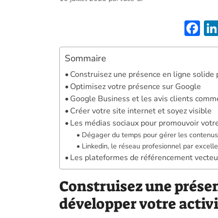
F
ac
e
Sommaire
b
Construisez une présence en ligne solide 
o
Optimisez votre présence sur Google
Google Business et les avis clients comme 
o
Créer votre site internet et soyez visible
k
Les médias sociaux pour promouvoir votr
Dégager du temps pour gérer les contenu
Linkedin, le réseau profesionnel par excell
Les plateformes de référencement vecteur 
Construisez une présen
développer votre activi