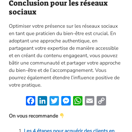
Conclusion pour les réseaux
sociaux
Optimiser votre présence sur les réseaux sociaux
en tant que praticien du bien-être est crucial. En
adoptant une approche authentique, en
partageant votre expertise de manière accessible
et en créant du contenu engageant, vous pouvez
bâtir une communauté et partager votre approche
du bien-être et de l’accompagnement. Vous
pourrez également étendre l’influence positive de
votre pratique.
F
Li
T
M
W
E
C
ac
n
w
es
h
m
o
On vous recommande
e
k
itt
se
at
ai
p
b
e
er
n
s
l
y
Les 4 étapes pour acquérir des clients en