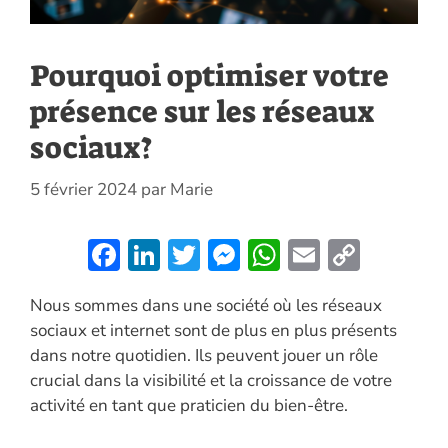
Pourquoi optimiser votre
présence sur les réseaux
sociaux?
5 février 2024
par
Marie
F
Li
T
M
W
E
C
ac
n
w
es
h
m
o
Nous sommes dans une société où les réseaux
e
k
itt
se
at
ai
p
sociaux et internet sont de plus en plus présents
b
e
er
n
s
l
y
dans notre quotidien. Ils peuvent jouer un rôle
o
dI
g
A
Li
crucial dans la visibilité et la croissance de votre
o
n
er
p
n
activité en tant que praticien du bien-être.
k
p
k