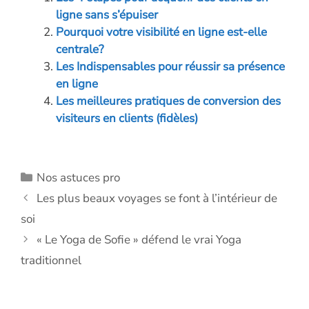
o
dI
g
A
Li
ligne sans s’épuiser
o
n
er
p
n
Pourquoi votre visibilité en ligne est-elle
centrale?
k
p
k
Les Indispensables pour réussir sa présence
en ligne
Les meilleures pratiques de conversion des
visiteurs en clients (fidèles)
Catégories
Nos astuces pro
Les plus beaux voyages se font à l’intérieur de
soi
« Le Yoga de Sofie » défend le vrai Yoga
traditionnel