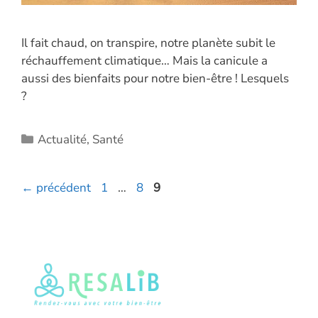
Il fait chaud, on transpire, notre planète subit le
réchauffement climatique… Mais la canicule a
aussi des bienfaits pour notre bien-être ! Lesquels
?
Catégories
Actualité
,
Santé
Page
Page
Page
←
précédent
1
…
8
9