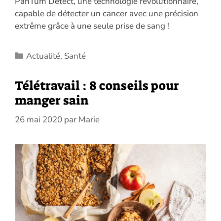
PanTum Detect, une technologie révolutionnaire,
capable de détecter un cancer avec une précision
extrême grâce à une seule prise de sang !
Catégories
Actualité
,
Santé
Télétravail : 8 conseils pour
manger sain
26 mai 2020
par
Marie