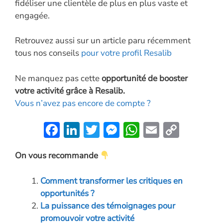
fidéliser une clientèle de plus en plus vaste et
engagée.
Retrouvez aussi sur un article paru récemment
tous nos conseils
pour votre profil Resalib
Ne manquez pas cette
opportunité de booster
votre activité grâce à Resalib.
Vous n’avez pas encore de compte ?
F
Li
T
M
W
E
C
ac
n
w
es
h
m
o
On vous recommande
e
k
itt
se
at
ai
p
b
e
er
n
s
l
y
Comment transformer les critiques en
o
dI
g
A
Li
opportunités ?
o
n
er
p
n
La puissance des témoignages pour
promouvoir votre activité