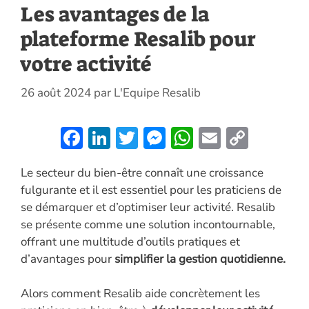
Les avantages de la
plateforme Resalib pour
votre activité
26 août 2024
par
L'Equipe Resalib
F
Li
T
M
W
E
C
ac
n
w
es
h
m
o
Le secteur du bien-être connaît une croissance
e
k
itt
se
at
ai
p
fulgurante et il est essentiel pour les praticiens de
b
e
er
n
s
l
y
se démarquer et d’optimiser leur activité. Resalib
o
dI
g
A
Li
se présente comme une solution incontournable,
o
n
er
p
n
offrant une multitude d’outils pratiques et
d’avantages pour
simplifier la gestion quotidienne.
k
p
k
Alors comment Resalib aide concrètement les