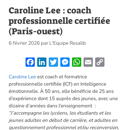
Caroline Lee : coach
professionnelle certifiée
(Paris-ouest)
6 février 2026
par
L'Equipe Resalib
F
Li
T
M
W
E
C
ac
n
w
es
h
m
o
Caroline Lee
est coach et formatrice
e
k
itt
se
at
ai
p
professionnelle certifiée (ICF) en Intelligence
b
e
er
n
s
l
y
émotionnelle. À 50 ans, elle bénéficie de 25 ans
o
dI
g
A
Li
d’expérience dont 15 auprès des jeunes, avec une
o
n
er
p
n
dizaine d’années dans l’enseignement :
“J’accompagne les lycéens, les étudiants et les
k
p
k
jeunes adultes en début de carrière, et adultes en
questionnement professionnel et/ou reconversion,