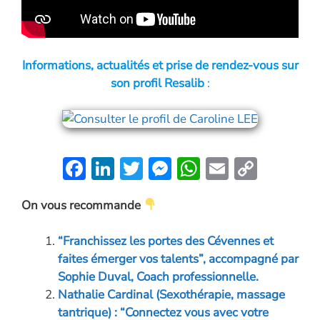
Informations, actualités et prise de rendez-vous sur
son profil Resalib
:
F
Li
T
M
W
E
C
ac
n
w
es
h
m
o
On vous recommande
e
k
itt
se
at
ai
p
b
e
er
n
s
l
y
“Franchissez les portes des Cévennes et
o
dI
g
A
Li
faites émerger vos talents”, accompagné par
o
n
er
p
n
Sophie Duval, Coach professionnelle.
Nathalie Cardinal (Sexothérapie, massage
k
p
k
tantrique) : “Connectez vous avec votre