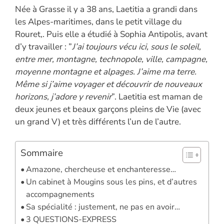
o
n
er
p
n
Née à Grasse il y a 38 ans, Laetitia a grandi dans
k
p
k
les Alpes-maritimes, dans le petit village du
Rouret,. Puis elle a étudié à Sophia Antipolis, avant
d’y travailler : ”
J’ai toujours vécu ici, sous le soleil,
entre mer, montagne, technopole, ville, campagne,
moyenne montagne et alpages. J’aime ma terre.
Même si j’aime voyager et découvrir de nouveaux
horizons, j’adore y revenir
”. Laetitia est maman de
deux jeunes et beaux garçons pleins de Vie (avec
un grand V) et très différents l’un de l’autre.
Sommaire
Amazone, chercheuse et enchanteresse…
Un cabinet à Mougins sous les pins, et d’autres
accompagnements
Sa spécialité : justement, ne pas en avoir…
3 QUESTIONS-EXPRESS