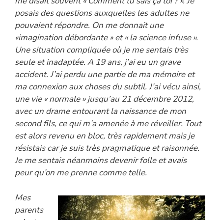
me disait souvent « Comment tu sais ça toi ? ». Je
posais des questions auxquelles les adultes ne
pouvaient répondre. On me donnait une
«imagination débordante » et « la science infuse ».
Une situation compliquée où je me sentais très
seule et inadaptée. A 19 ans, j’ai eu un grave
accident. J’ai perdu une partie de ma mémoire et
ma connexion aux choses du subtil. J’ai vécu ainsi,
une vie « normale » jusqu’au 21 décembre 2012,
avec un drame entourant la naissance de mon
second fils, ce qui m’a amenée à me réveiller. Tout
est alors revenu en bloc, très rapidement mais je
résistais car je suis très pragmatique et raisonnée.
Je me sentais néanmoins devenir folle et avais
peur qu’on me prenne comme telle.
Mes
parents