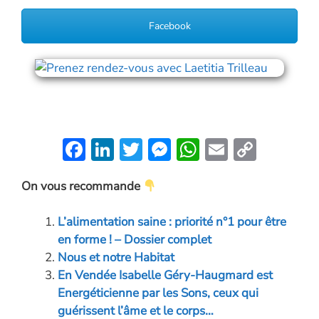
Facebook
F
Li
T
M
W
E
C
ac
n
w
es
h
m
o
On vous recommande
e
k
itt
se
at
ai
p
b
e
er
n
s
l
y
L’alimentation saine : priorité n°1 pour être
o
dI
g
A
Li
en forme ! – Dossier complet
o
n
er
p
n
Nous et notre Habitat
En Vendée Isabelle Géry-Haugmard est
k
p
k
Energéticienne par les Sons, ceux qui
guérissent l’âme et le corps…