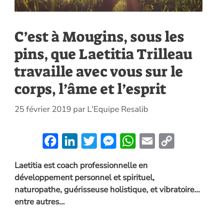
C’est à Mougins, sous les
pins, que Laetitia Trilleau
travaille avec vous sur le
corps, l’âme et l’esprit
25 février 2019
par
L'Equipe Resalib
F
Li
T
M
W
E
C
ac
n
w
es
h
m
o
Laetitia est coach professionnelle en
e
k
itt
se
at
ai
p
développement personnel et spirituel,
b
e
er
n
s
l
y
naturopathe, guérisseuse holistique, et vibratoire…
o
dI
g
A
Li
entre autres…