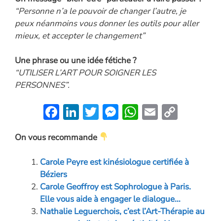
“Personne n’a le pouvoir de changer l’autre, je
peux néanmoins vous donner les outils pour aller
mieux, et accepter le changement”
Une phrase ou une idée fétiche ?
“UTILISER L’ART POUR SOIGNER LES
PERSONNES”.
F
Li
T
M
W
E
C
ac
n
w
es
h
m
o
On vous recommande
e
k
itt
se
at
ai
p
b
e
er
n
s
l
y
Carole Peyre est kinésiologue certifiée à
o
dI
g
A
Li
Béziers
o
n
er
p
n
Carole Geoffroy est Sophrologue à Paris.
Elle vous aide à engager le dialogue…
k
p
k
Nathalie Leguerchois, c’est l’Art-Thérapie au