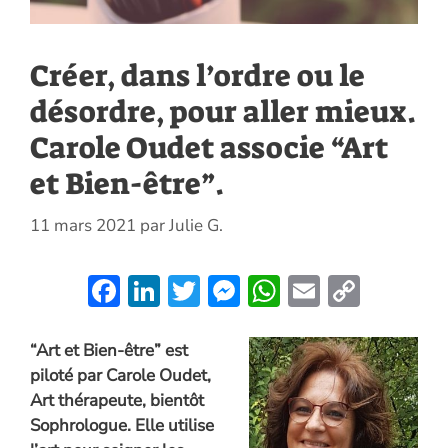
Créer, dans l’ordre ou le
désordre, pour aller mieux.
Carole Oudet associe “Art
et Bien-être”.
11 mars 2021
par
Julie G.
F
Li
T
M
W
E
C
ac
n
w
es
h
m
o
e
k
itt
se
at
ai
p
“Art et Bien-être” est
piloté par Carole Oudet,
b
e
er
n
s
l
y
Art thérapeute, bientôt
o
dI
g
A
Li
Sophrologue. Elle utilise