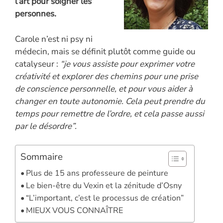
o
n
er
p
n
l’art pour soigner les
k
p
k
personnes.
Carole n’est ni psy ni
médecin, mais se définit plutôt comme guide ou
catalyseur :
“je vous assiste pour exprimer votre
créativité et explorer des chemins pour une prise
de conscience personnelle, et pour vous aider à
changer en toute autonomie. Cela peut prendre du
temps pour remettre de l’ordre, et cela passe aussi
par le désordre”.
Sommaire
Plus de 15 ans professeure de peinture
Le bien-être du Vexin et la zénitude d’Osny
“L’important, c’est le processus de création”
MIEUX VOUS CONNAÎTRE