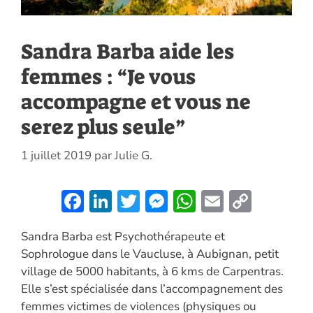
Sandra Barba aide les
femmes : “Je vous
accompagne et vous ne
serez plus seule”
1 juillet 2019
par
Julie G.
F
Li
T
M
W
E
C
ac
n
w
es
h
m
o
Sandra Barba est Psychothérapeute et
e
k
itt
se
at
ai
p
Sophrologue dans le Vaucluse, à Aubignan, petit
b
e
er
n
s
l
y
village de 5000 habitants, à 6 kms de Carpentras.
o
dI
g
A
Li
Elle s’est spécialisée dans l’accompagnement des
o
n
er
p
n
femmes victimes de violences (physiques ou