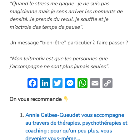
“Quand le stress me gagne…je ne suis pas
magicienne mais je sens arriver les moments de
densité. Je prends du recul, je souffle et je
m’octroie des temps de pause”.
Un message “bien-être” particulier à faire passer ?
“Mon leitmotiv est que les personnes que
j’accompagne ne sont plus jamais seules”.
F
Li
T
M
W
E
C
ac
n
w
es
h
m
o
On vous recommande
e
k
itt
se
at
ai
p
b
e
er
n
s
l
y
Annie Galbes-Gueudet vous accompagne
o
dI
g
A
Li
au travers de thérapies, psychothérapies et
o
n
er
p
n
coaching : pour qu’un peu plus, vous
deveniez vous-même…