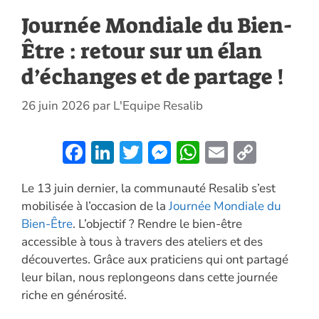
Journée Mondiale du Bien-
Être : retour sur un élan
d’échanges et de partage !
26 juin 2026
par
L'Equipe Resalib
F
Li
T
M
W
E
C
ac
n
w
es
h
m
o
Le 13 juin dernier, la communauté Resalib s’est
e
k
itt
se
at
ai
p
mobilisée à l’occasion de la
Journée Mondiale du
b
e
er
n
s
l
y
Bien-Être
. L’objectif ? Rendre le bien-être
o
dI
g
A
Li
accessible à tous à travers des ateliers et des
o
n
er
p
n
découvertes. Grâce aux praticiens qui ont partagé
leur bilan, nous replongeons dans cette journée
k
p
k
riche en générosité.