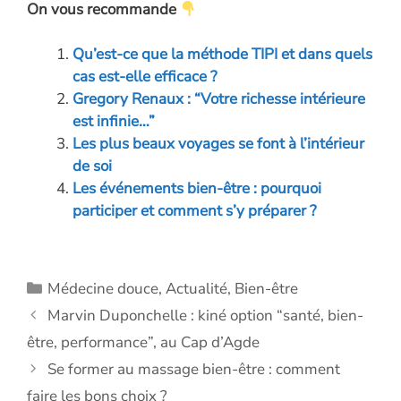
On vous recommande
e
k
itt
se
at
ai
p
b
e
er
n
s
l
y
Qu’est-ce que la méthode TIPI et dans quels
o
dI
g
A
Li
cas est-elle efficace ?
o
n
er
p
n
Gregory Renaux : “Votre richesse intérieure
est infinie…”
k
p
k
Les plus beaux voyages se font à l’intérieur
de soi
Les événements bien-être : pourquoi
participer et comment s’y préparer ?
Catégories
Médecine douce
,
Actualité
,
Bien-être
Marvin Duponchelle : kiné option “santé, bien-
être, performance”, au Cap d’Agde
Se former au massage bien-être : comment
faire les bons choix ?