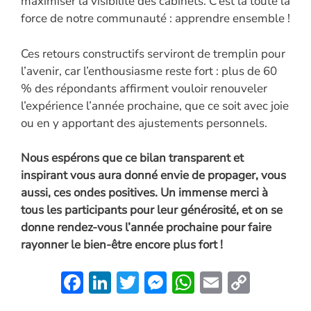
maximiser la visibilité des cabinets. C’est là toute la
force de notre communauté : apprendre ensemble !
Ces retours constructifs serviront de tremplin pour
l’avenir, car l’enthousiasme reste fort : plus de 60
% des répondants affirment vouloir renouveler
l’expérience l’année prochaine, que ce soit avec joie
ou en y apportant des ajustements personnels.
Nous espérons que ce bilan transparent et
inspirant vous aura donné envie de propager, vous
aussi, ces ondes positives. Un immense merci à
tous les participants pour leur générosité, et on se
donne rendez-vous l’année prochaine pour faire
rayonner le bien-être encore plus fort !
F
Li
T
M
W
E
C
ac
n
w
es
h
m
o