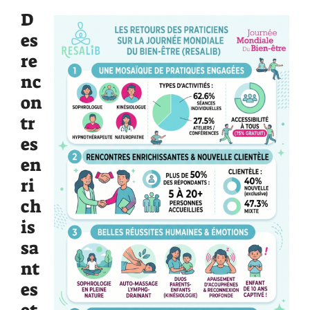
D
es
re
nc
on
tr
es
en
ri
ch
is
sa
nt
es