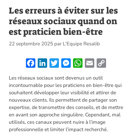
Les erreurs à éviter sur les
réseaux sociaux quand on
est praticien bien-être
22 septembre 2025
par
L'Equipe Resalib
F
Li
T
M
W
E
C
ac
n
w
es
h
m
o
Les réseaux sociaux sont devenus un outil
e
k
itt
se
at
ai
p
incontournable pour les praticiens en bien-être qui
b
e
er
n
s
l
y
souhaitent développer leur visibilité et attirer de
o
dI
g
A
Li
nouveaux clients. Ils permettent de partager son
o
n
er
p
n
expertise, de transmettre des conseils, et de mettre
en avant son approche singulière. Cependant, mal
k
p
k
utilisés, ces canaux peuvent nuire à l’image
professionnelle et limiter l’impact recherché.