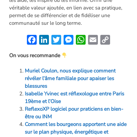
les aide, les inspire ou les informe. Offrir une
véritable valeur ajoutée, en lien avec sa pratique,
permet de se différencier et de fidéliser une
communauté sur le long terme.
F
Li
T
M
W
E
C
ac
n
w
es
h
m
o
On vous recommande
e
k
itt
se
at
ai
p
b
e
er
n
s
l
y
Muriel Coulon, nous explique comment
o
dI
g
A
Li
révéler l’âme familiale pour apaiser les
o
n
er
p
n
blessures
Isabelle Yvinec est réflexologue entre Paris
k
p
k
19ème et l’Oise
ReflexoXP logiciel pour praticiens en bien-
être ou INM
Comment les bourgeons apportent une aide
sur le plan physique, énergétique et