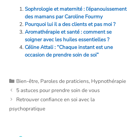
b
e
er
n
s
l
y
Sophrologie et maternité : l’épanouissement
o
dI
g
A
Li
des mamans par Caroline Fourmy
o
n
er
p
n
Pourquoi lui il a des clients et pas moi ?
Aromathérapie et santé : comment se
k
p
k
soigner avec les huiles essentielles ?
Céline Attali : “Chaque instant est une
occasion de prendre soin de soi”
Catégories
Bien-être
,
Paroles de praticiens
,
Hypnothérapie
5 astuces pour prendre soin de vous
Retrouver confiance en soi avec la
psychopratique