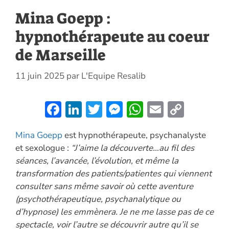
Mina Goepp :
hypnothérapeute au coeur
de Marseille
11 juin 2025
par
L'Equipe Resalib
F
Li
T
M
W
E
C
ac
n
w
es
h
m
o
Mina Goepp
est hypnothérapeute, psychanalyste
e
k
itt
se
at
ai
p
et sexologue :
“J’aime la découverte…au fil des
b
e
er
n
s
l
y
séances, l’avancée, l’évolution, et même la
o
dI
g
A
Li
transformation des patients/patientes qui viennent
o
n
er
p
n
consulter sans même savoir où cette aventure
(psychothérapeutique, psychanalytique ou
k
p
k
d’hypnose) les emmènera. Je ne me lasse pas de ce
spectacle, voir l’autre se découvrir autre qu’il se