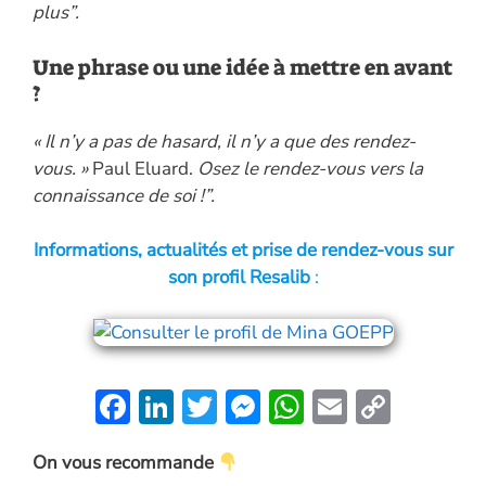
plus”.
Une phrase ou une idée à mettre en avant
?
« Il n’y a pas de hasard, il n’y a que des rendez-
vous. »
Paul Eluard.
Osez le rendez-vous vers la
connaissance de soi !”.
Informations, actualités et prise de rendez-vous sur
son profil Resalib
:
F
Li
T
M
W
E
C
ac
n
w
es
h
m
o
On vous recommande
e
k
itt
se
at
ai
p