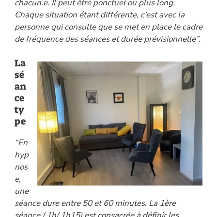
chacun.e. Il peut être ponctuel ou plus long.
Chaque situation étant différente, c’est avec la
personne qui consulte que se met en place le cadre
de fréquence des séances et durée prévisionnelle”.
La
sé
an
ce
ty
pe
“En
hyp
nos
e,
une
séance dure entre 50 et 60 minutes. La 1ère
séance ( 1h/ 1h15) est consacrée à définir les