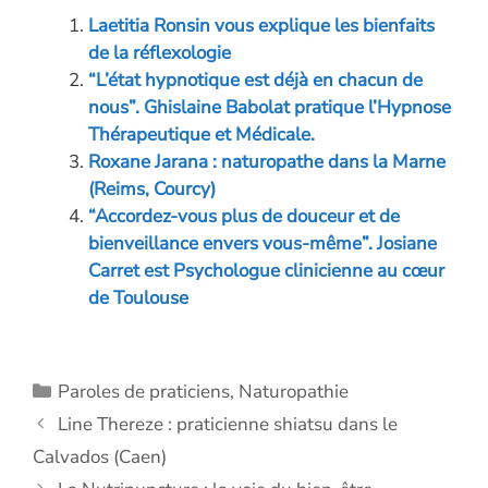
b
e
er
n
s
l
y
Laetitia Ronsin vous explique les bienfaits
o
dI
g
A
Li
de la réflexologie
o
n
er
p
n
“L’état hypnotique est déjà en chacun de
nous”. Ghislaine Babolat pratique l’Hypnose
k
p
k
Thérapeutique et Médicale.
Roxane Jarana : naturopathe dans la Marne
(Reims, Courcy)
“Accordez-vous plus de douceur et de
bienveillance envers vous-même”. Josiane
Carret est Psychologue clinicienne au cœur
de Toulouse
Catégories
Paroles de praticiens
,
Naturopathie
Line Thereze : praticienne shiatsu dans le
Calvados (Caen)