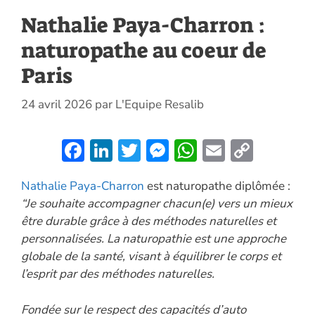
Nathalie Paya-Charron :
naturopathe au coeur de
Paris
24 avril 2026
par
L'Equipe Resalib
F
Li
T
M
W
E
C
ac
n
w
es
h
m
o
Nathalie Paya-Charron
est naturopathe diplômée :
e
k
itt
se
at
ai
p
“Je souhaite accompagner chacun(e) vers un mieux
b
e
er
n
s
l
y
être durable grâce à des méthodes naturelles et
o
dI
g
A
Li
personnalisées. La naturopathie est une approche
o
n
er
p
n
globale de la santé, visant à équilibrer le corps et
l’esprit par des méthodes naturelles.
k
p
k
Fondée sur le respect des capacités d’auto