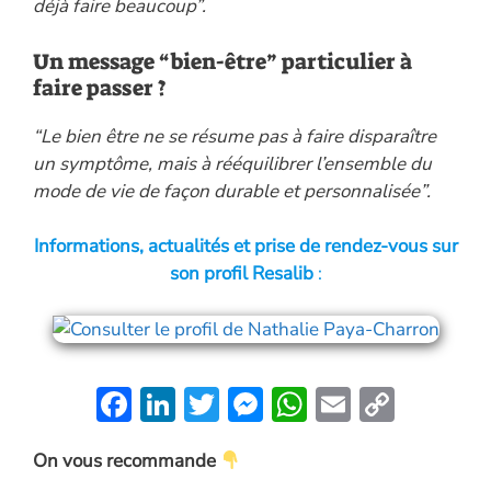
déjà faire beaucoup”.
Un message “bien-être” particulier à
faire passer ?
“Le bien être ne se résume pas à faire disparaître
un symptôme, mais à rééquilibrer l’ensemble du
mode de vie de façon durable et personnalisée”.
Informations, actualités et prise de rendez-vous sur
son profil Resalib
:
F
Li
T
M
W
E
C
ac
n
w
es
h
m
o
On vous recommande
e
k
itt
se
at
ai
p