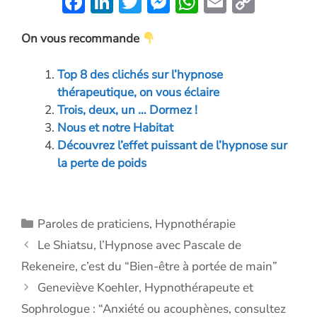
F
Li
T
M
W
E
C
ac
n
w
es
h
m
o
On vous recommande
e
k
itt
se
at
ai
p
b
e
er
n
s
l
y
Top 8 des clichés sur l’hypnose
o
dI
g
A
Li
thérapeutique, on vous éclaire
o
n
er
p
n
Trois, deux, un … Dormez !
Nous et notre Habitat
k
p
k
Découvrez l’effet puissant de l’hypnose sur
la perte de poids
Catégories
Paroles de praticiens
,
Hypnothérapie
Le Shiatsu, l’Hypnose avec Pascale de
Rekeneire, c’est du “Bien-être à portée de main”
Geneviève Koehler, Hypnothérapeute et
Sophrologue : “Anxiété ou acouphènes, consultez