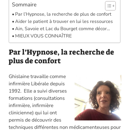
o
dI
g
A
Li
Sommaire
o
n
er
p
n
Par l’Hypnose, la recherche de plus de confort
k
p
k
Aider le patient à trouver en lui les ressources
Ain, Savoie et Lac du Bourget comme décor…
MIEUX VOUS CONNAÎTRE
Par l’Hypnose, la recherche de
plus de confort
Ghislaine travaille comme
infirmière Libérale depuis
1992. Elle a suivi diverses
formations (consultations
infirmière, infirmière
clinicienne) qui lui ont
permis de découvrir des
techniques différentes non médicamenteuses pour