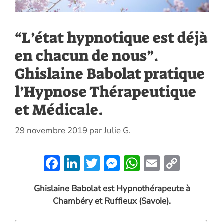
“L’état hypnotique est déjà
en chacun de nous”.
Ghislaine Babolat pratique
l’Hypnose Thérapeutique
et Médicale.
29 novembre 2019
par
Julie G.
F
Li
T
M
W
E
C
ac
n
w
es
h
m
o
Ghislaine Babolat est Hypnothérapeute à
e
k
itt
se
at
ai
p
Chambéry et Ruffieux (Savoie).
b
e
er
n
s
l
y