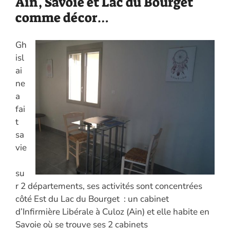
Ain, Savoie et Lac du Bourget
comme décor…
Gh
isl
ai
ne
a
fai
t
sa
vie
su
r 2 départements, ses activités sont concentrées
côté Est du Lac du Bourget : un cabinet
d’Infirmière Libérale à Culoz (Ain) et elle habite en
Savoie où se trouve ses 2 cabinets