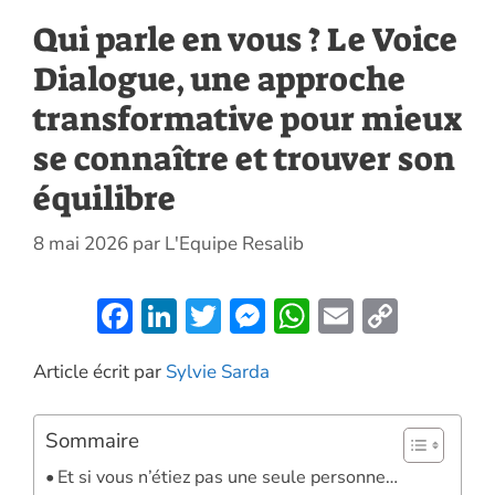
Qui parle en vous ? Le Voice
Dialogue, une approche
transformative pour mieux
se connaître et trouver son
équilibre
8 mai 2026
par
L'Equipe Resalib
F
Li
T
M
W
E
C
ac
n
w
es
h
m
o
Article écrit par
Sylvie Sarda
e
k
itt
se
at
ai
p
b
e
er
n
s
l
y
Sommaire
o
dI
g
A
Li
Et si vous n’étiez pas une seule personne…
o
n
er
p
n