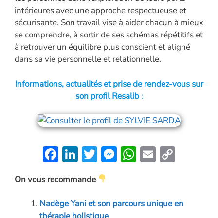
intérieures avec une approche respectueuse et
sécurisante. Son travail vise à aider chacun à mieux
se comprendre, à sortir de ses schémas répétitifs et
à retrouver un équilibre plus conscient et aligné
dans sa vie personnelle et relationnelle.
Informations, actualités et prise de rendez-vous sur
son profil Resalib
:
F
Li
T
M
W
E
C
ac
n
w
es
h
m
o
On vous recommande
e
k
itt
se
at
ai
p
b
e
er
n
s
l
y
Nadège Yani et son parcours unique en
o
dI
g
A
Li
thérapie holistique