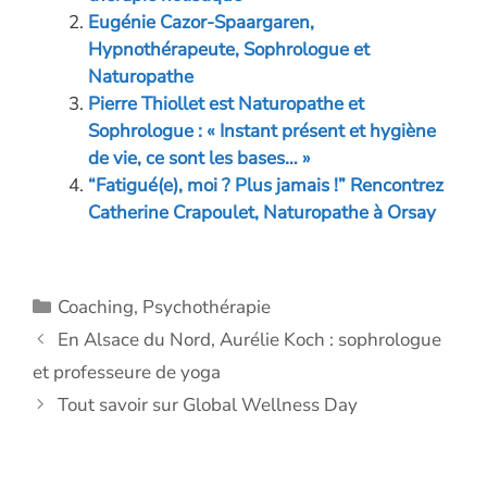
o
n
er
p
n
Eugénie Cazor-Spaargaren,
Hypnothérapeute, Sophrologue et
k
p
k
Naturopathe
Pierre Thiollet est Naturopathe et
Sophrologue : « Instant présent et hygiène
de vie, ce sont les bases… »
“Fatigué(e), moi ? Plus jamais !” Rencontrez
Catherine Crapoulet, Naturopathe à Orsay
Catégories
Coaching
,
Psychothérapie
En Alsace du Nord, Aurélie Koch : sophrologue
et professeure de yoga
Tout savoir sur Global Wellness Day