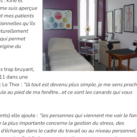
s : Kiné et
e me suis aperçue
nt mes patients
ionnelles qu’ils
naturellement
 qui permet
origine du
s trop bruyant,
2011 dans une
 Le Thor :
“là tout est devenu plus simple, je me sens proc
ule au pied de ma fenêtre…et ce sont les canards qui vous
nts) elle ajoute :
“les personnes qui viennent me voir le fon
 la plus importante concerne la gestion du stress, des
rs d’échange dans le cadre du travail ou au niveau personnel.