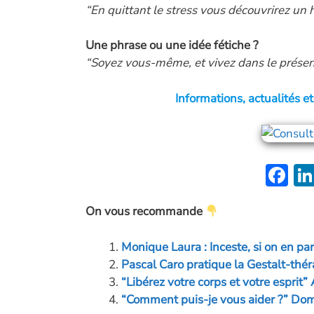
“En quittant le stress vous découvrirez un h
Une phrase ou une idée fétiche ?
“Soyez vous-même, et vivez dans le présent,
Informations, actualités e
F
ac
On vous recommande
e
b
Monique Laura : Inceste, si on en parl
o
Pascal Caro pratique la Gestalt-théra
o
“Libérez votre corps et votre espri
“Comment puis-je vous aider ?” Dom
k