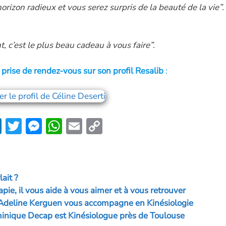
orizon radieux et vous serez surpris de la beauté de la vie”.
 c’est le plus beau cadeau à vous faire”.
t prise de rendez-vous sur son profil Resalib
:
Li
T
M
W
E
C
n
w
es
h
m
o
k
itt
se
at
ai
p
e
er
n
s
l
y
ait ?
dI
g
A
Li
pie, il vous aide à vous aimer et à vous retrouver
n
er
p
n
t” Adeline Kerguen vous accompagne en Kinésiologie
inique Decap est Kinésiologue près de Toulouse
p
k