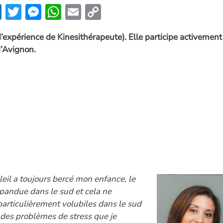
Li
T
M
W
E
C
n
w
es
h
m
o
d’expérience de Kinesithérapeute). Elle participe activement
k
itt
se
at
ai
p
d’Avignon.
e
er
n
s
l
y
dI
g
A
Li
n
er
p
n
p
k
oleil a toujours bercé mon enfance, le
répandue dans le sud et cela ne
particulièrement volubiles dans le sud
t des problèmes de stress que je