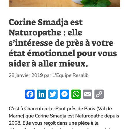
Corine Smadja est
Naturopathe : elle
s’intéresse de près à votre
état émotionnel pour vous
aider à aller mieux.
28 janvier 2019
par
L'Equipe Resalib
F
Li
T
M
W
E
C
ac
n
w
es
h
m
o
C’est à Charenton-le-Pont près de Paris (Val de
e
k
itt
se
at
ai
p
Marne) que Corine Smadja est Naturopathe depuis
b
e
er
n
s
l
y
2008. Elle vous reçoit dans une pièce à la