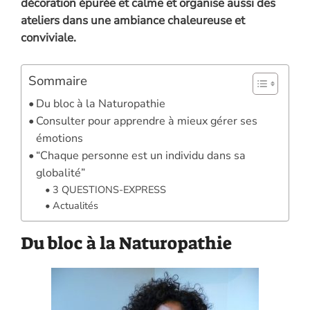
o
dI
g
A
Li
décoration épurée et calme et organise aussi des
o
n
er
p
n
ateliers dans une ambiance chaleureuse et
conviviale.
k
p
k
Sommaire
Du bloc à la Naturopathie
Consulter pour apprendre à mieux gérer ses
émotions
“Chaque personne est un individu dans sa
globalité”
3 QUESTIONS-EXPRESS
Actualités
Du bloc à la Naturopathie