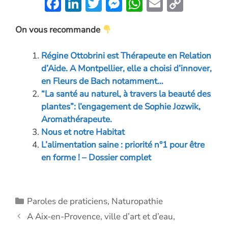
F
Li
T
M
W
E
C
ac
n
w
es
h
m
o
On vous recommande
e
k
itt
se
at
ai
p
b
e
er
n
s
l
y
Régine Ottobrini est Thérapeute en Relation
o
dI
g
A
Li
d’Aide. A Montpellier, elle a choisi d’innover,
o
n
er
p
n
en Fleurs de Bach notamment…
“La santé au naturel, à travers la beauté des
k
p
k
plantes”: l’engagement de Sophie Jozwik,
Aromathérapeute.
Nous et notre Habitat
L’alimentation saine : priorité n°1 pour être
en forme ! – Dossier complet
Catégories
Paroles de praticiens
,
Naturopathie
A Aix-en-Provence, ville d’art et d’eau,