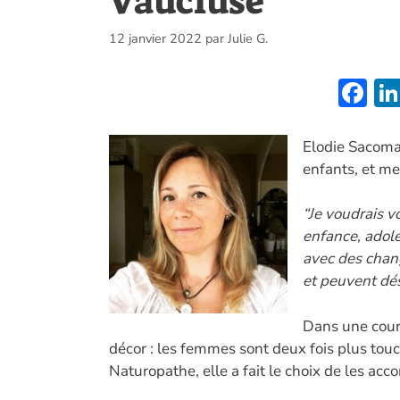
Vaucluse
12 janvier 2022
par
Julie G.
F
ac
e
Elodie Sacoma
enfants, et m
b
o
“Je voudrais v
o
enfance, adole
k
avec des cha
et peuvent dés
Dans une court
décor : les femmes sont deux fois plus tou
Naturopathe, elle a fait le choix de les ac