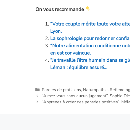
ac
On vous recommande
e
b
“Votre couple mérite toute votre at
o
Lyon.
o
La sophrologie pour redonner confia
“Notre alimentation conditionne not
k
en est convaincue.
“Je travaille l’être humain dans sa g
Léman : équilibre assuré…
Catégories
Paroles de praticiens
,
Naturopathie
,
Réflexolog
“Aimez-vous sans aucun jugement”. Sophie Di
“Apprenez à créer des pensées positives”. Mél