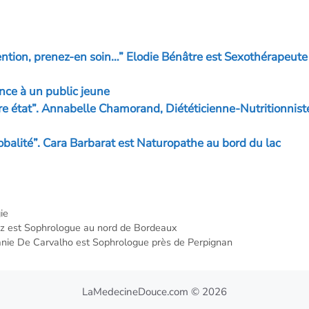
n
w
es
h
m
o
k
itt
se
at
ai
p
e
er
n
s
l
y
tention, prenez-en soin…” Elodie Bénâtre est Sexothérapeute
dI
g
A
Li
n
er
p
n
nce à un public jeune
re état”. Annabelle Chamorand, Diététicienne-Nutritionnist
p
k
lobalité”. Cara Barbarat est Naturopathe au bord du lac
ie
ez est Sophrologue au nord de Bordeaux
anie De Carvalho est Sophrologue près de Perpignan
LaMedecineDouce.com © 2026