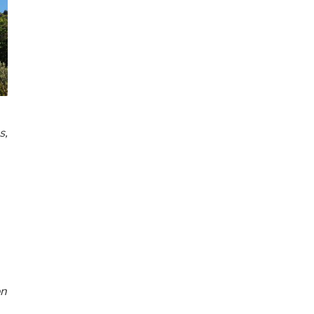
s,
on