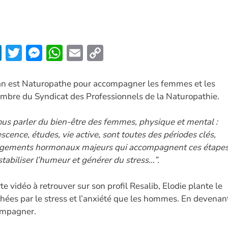
Li
T
M
W
E
C
n
w
es
h
m
o
k
itt
se
at
ai
p
n est Naturopathe pour accompagner les femmes et les
embre du Syndicat des Professionnels de la Naturopathie.
e
er
n
s
l
y
dI
g
A
Li
ous parler du bien-être des femmes, physique et mental :
n
er
p
n
scence, études, vie active, sont toutes des périodes clés,
p
k
ngements hormonaux majeurs qui accompagnent ces étape
tabiliser l’humeur et générer du stress…”.
e vidéo à retrouver sur son profil Resalib, Elodie plante le
chées par le stress et l’anxiété que les hommes. En devenan
compagner.