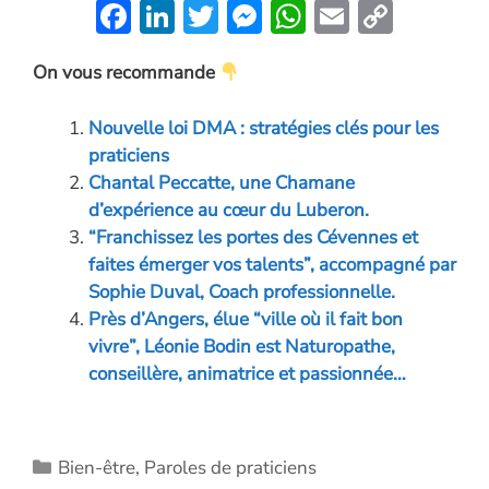
F
Li
T
M
W
E
C
ac
n
w
es
h
m
o
On vous recommande
e
k
itt
se
at
ai
p
b
e
er
n
s
l
y
Nouvelle loi DMA : stratégies clés pour les
o
dI
g
A
Li
praticiens
o
n
er
p
n
Chantal Peccatte, une Chamane
d’expérience au cœur du Luberon.
k
p
k
“Franchissez les portes des Cévennes et
faites émerger vos talents”, accompagné par
Sophie Duval, Coach professionnelle.
Près d’Angers, élue “ville où il fait bon
vivre”, Léonie Bodin est Naturopathe,
conseillère, animatrice et passionnée…
Catégories
Bien-être
,
Paroles de praticiens