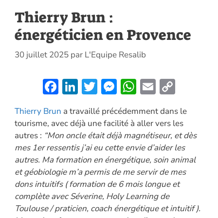
Thierry Brun :
énergéticien en Provence
30 juillet 2025
par
L'Equipe Resalib
F
Li
T
M
W
E
C
ac
n
w
es
h
m
o
Thierry Brun
a travaillé précédemment dans le
e
k
itt
se
at
ai
p
tourisme, avec déjà une facilité à aller vers les
b
e
er
n
s
l
y
autres :
“Mon oncle était déjà magnétiseur, et dès
o
dI
g
A
Li
mes 1er ressentis j’ai eu cette envie d’aider les
o
n
er
p
n
autres. Ma formation en énergétique, soin animal
et géobiologie m’a permis de me servir de mes
k
p
k
dons intuitifs ( formation de 6 mois longue et
complète avec Séverine, Holy Learning de
Toulouse / praticien, coach énergétique et intuitif ).