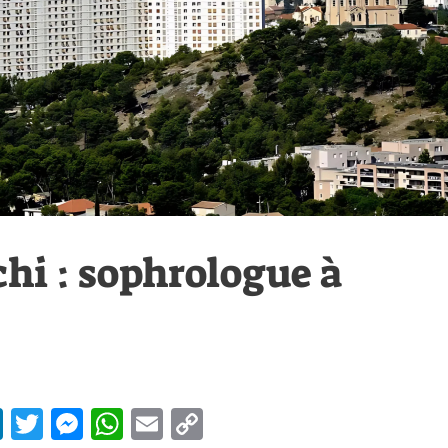
hi : sophrologue à
Li
T
M
W
E
C