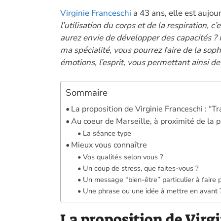
ac
Virginie Franceschi
a 43 ans, elle est aujo
e
l’utilisation du corps et de la respiration, c
b
aurez envie de développer des capacités ? 
o
ma spécialité, vous pourrez faire de la sophr
o
émotions, l’esprit, vous permettant ainsi d
k
Sommaire
La proposition de Virginie Franceschi : “Tr
Au coeur de Marseille, à proximité de la 
La séance type
Mieux vous connaître
Vos qualités selon vous ?
Un coup de stress, que faites-vous ?
Un message “bien-être” particulier à faire 
Une phrase ou une idée à mettre en avant 
La proposition de Virg