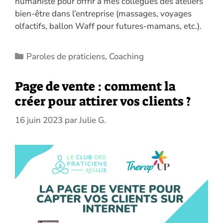
humaniste pour offrir à mes collègues des ateliers
bien-être dans l’entreprise (massages, voyages
olfactifs, ballon Waff pour futures-mamans, etc.).
Catégories
Paroles de praticiens
,
Coaching
Page de vente : comment la
créer pour attirer vos clients ?
16 juin 2023
par
Julie G.