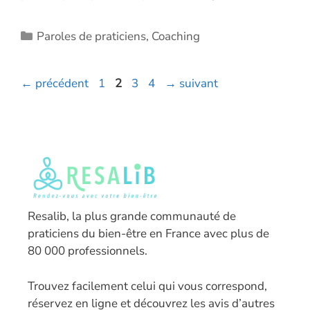
Catégories
Paroles de praticiens
,
Coaching
Page
Page
Page
Page
←
précédent
1
2
3
4
→
suivant
Resalib, la plus grande communauté de
praticiens du bien-être en France avec plus de
80 000 professionnels.
T
rouvez facilement celui qui vous correspond,
réservez en ligne et découvrez les avis d’autres