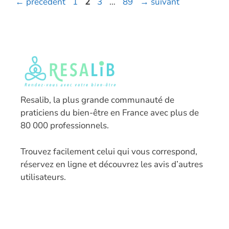
Page
Page
Page
Page
←
précédent
1
2
3
…
89
→
suivant
Resalib, la plus grande communauté de
praticiens du bien-être en France avec plus de
80 000 professionnels.
T
rouvez facilement celui qui vous correspond,
réservez en ligne et découvrez les avis d’autres
utilisateurs.