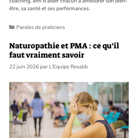
coaching, afin d’aider chacun à améliorer son bien-
être, sa santé et ses performances.
Catégories
Paroles de praticiens
Naturopathie et PMA : ce qu’il
faut vraiment savoir
22 juin 2026
par
L'Equipe Resalib