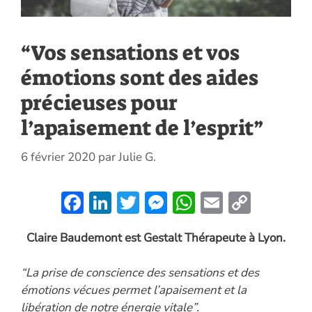
“Vos sensations et vos
émotions sont des aides
précieuses pour
l’apaisement de l’esprit”
6 février 2020
par
Julie G.
F
Li
T
M
W
E
C
ac
n
w
es
h
m
o
Claire Baudemont est Gestalt Thérapeute à Lyon.
e
k
itt
se
at
ai
p
b
e
er
n
s
l
y
“La prise de conscience des sensations et des
o
dI
g
A
Li
émotions vécues permet l’apaisement et la
libération de notre énergie vitale”.