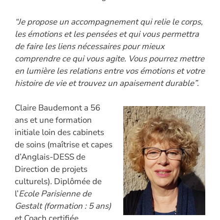
o
n
er
p
n
k
p
k
“Je propose un accompagnement qui relie le corps,
les émotions et les pensées et qui vous permettra
de faire les liens nécessaires pour mieux
comprendre ce qui vous agite. Vous pourrez mettre
en lumière les relations entre vos émotions et votre
histoire de vie et trouvez un apaisement durable”.
Claire Baudemont a 56
ans et une formation
initiale loin des cabinets
de soins (maîtrise et capes
d’Anglais-DESS de
Direction de projets
culturels). Diplômée de
l’
Ecole Parisienne de
Gestalt (formation : 5 ans)
et Coach certifiée