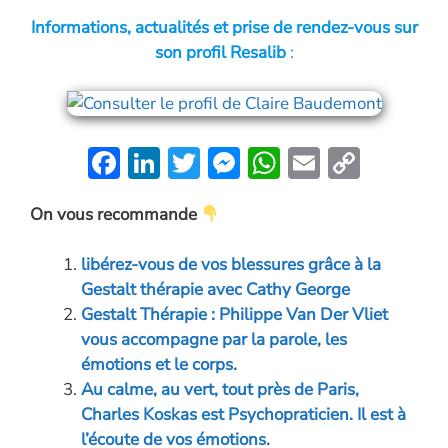
Informations, actualités et prise de rendez-vous sur
son profil Resalib
:
F
Li
T
M
W
E
C
ac
n
w
es
h
m
o
On vous recommande
e
k
itt
se
at
ai
p
b
e
er
n
s
l
y
libérez-vous de vos blessures grâce à la
o
dI
g
A
Li
Gestalt thérapie avec Cathy George
o
n
er
p
n
Gestalt Thérapie : Philippe Van Der Vliet
vous accompagne par la parole, les
k
p
k
émotions et le corps.
Au calme, au vert, tout près de Paris,
Charles Koskas est Psychopraticien. Il est à
l’écoute de vos émotions.